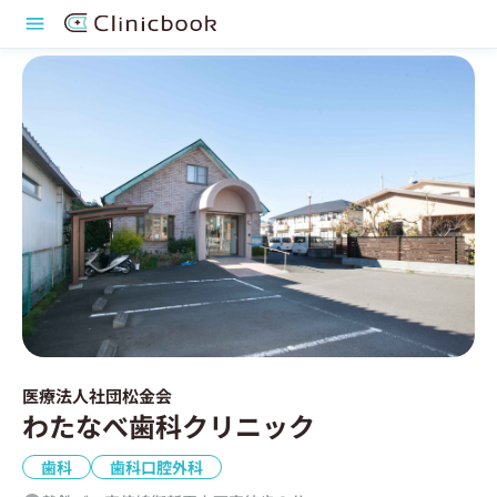
医療法人社団松金会
わたなべ歯科クリニック
歯科
歯科口腔外科