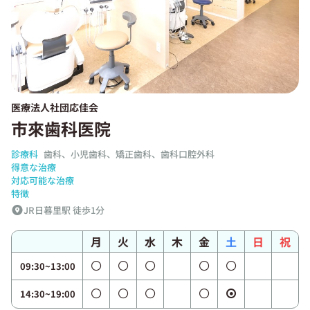
医療法人社団応佳会
市來歯科医院
診療科
歯科、小児歯科、矯正歯科、歯科口腔外科
得意な治療
対応可能な治療
特徴
JR日暮里駅 徒歩1分
月
火
水
木
金
土
日
祝
09:30~13:00
14:30~19:00