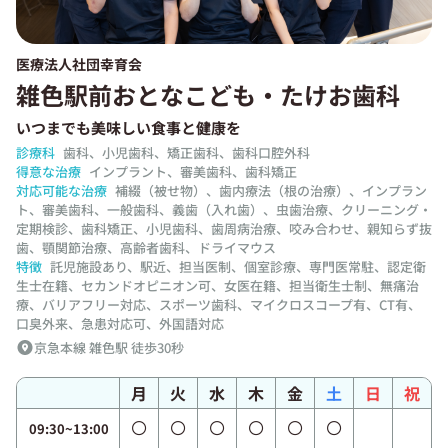
医療法人社団幸育会
雑色駅前おとなこども・たけお歯科
いつまでも美味しい食事と健康を
診療科
歯科、小児歯科、矯正歯科、歯科口腔外科
得意な治療
インプラント、審美歯科、歯科矯正
対応可能な治療
補綴（被せ物）、歯内療法（根の治療）、インプラン
ト、審美歯科、一般歯科、義歯（入れ歯）、虫歯治療、クリーニング・
定期検診、歯科矯正、小児歯科、歯周病治療、咬み合わせ、親知らず抜
歯、顎関節治療、高齢者歯科、ドライマウス
特徴
託児施設あり、駅近、担当医制、個室診療、専門医常駐、認定衛
生士在籍、セカンドオピニオン可、女医在籍、担当衛生士制、無痛治
療、バリアフリー対応、スポーツ歯科、マイクロスコープ有、CT有、
口臭外来、急患対応可、外国語対応
京急本線 雑色駅 徒歩30秒
月
火
水
木
金
土
日
祝
09:30~13:00