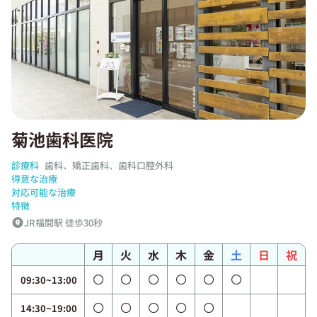
菊池歯科医院
診療科
歯科、矯正歯科、歯科口腔外科
得意な治療
対応可能な治療
特徴
JR福間駅 徒歩30秒
月
火
水
木
金
土
日
祝
09:30~13:00
14:30~19:00