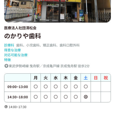
医療法人社団清松会
のかりや歯科
診療科
歯科、小児歯科、矯正歯科、歯科口腔外科
得意な治療
対応可能な治療
特徴
東武伊勢崎線 曳舟駅／京成亀戸線 京成曳舟駅 徒歩2分
月
火
水
木
金
土
日
祝
09:00~13:00
14:30~18:00
14:00~17:30