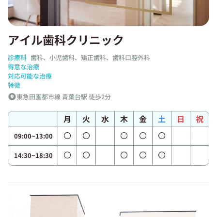
アイル歯科クリニック
診療科
歯科、小児歯科、矯正歯科、歯科口腔外科
得意な治療
対応可能な治療
特徴
東急田園都市線 青葉台駅 徒歩2分
月
火
水
木
金
土
日
祝
09:00~13:00
14:30~18:30