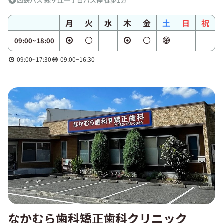
西鉄バス 緑ヶ丘一丁目バス停 徒歩1分
月
火
水
木
金
土
日
祝
09:00~18:00
09:00~17:30
09:00~16:30
なかむら歯科矯正歯科クリニック