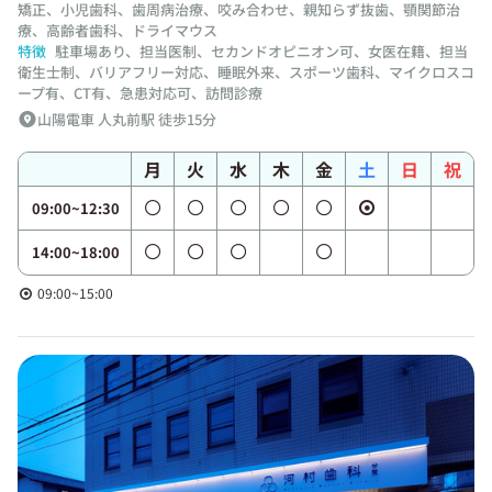
矯正、小児歯科、歯周病治療、咬み合わせ、親知らず抜歯、顎関節治
療、高齢者歯科、ドライマウス
特徴
駐車場あり、担当医制、セカンドオピニオン可、女医在籍、担当
衛生士制、バリアフリー対応、睡眠外来、スポーツ歯科、マイクロスコ
ープ有、CT有、急患対応可、訪問診療
山陽電車 人丸前駅 徒歩15分
月
火
水
木
金
土
日
祝
09:00~12:30
14:00~18:00
09:00~15:00