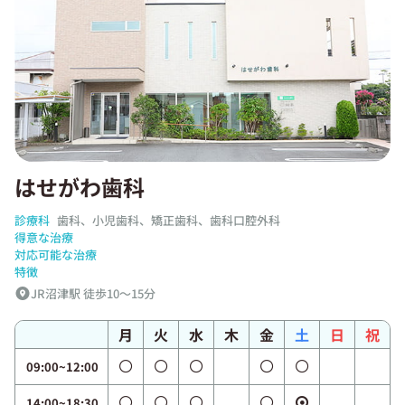
はせがわ歯科
診療科
歯科、小児歯科、矯正歯科、歯科口腔外科
得意な治療
対応可能な治療
特徴
JR沼津駅 徒歩10～15分
月
火
水
木
金
土
日
祝
09:00~12:00
14:00~18:30