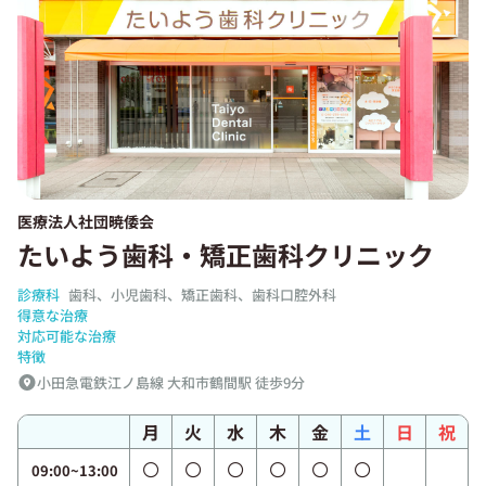
医療法人社団暁倭会
たいよう歯科・矯正歯科クリニック
診療科
歯科、小児歯科、矯正歯科、歯科口腔外科
得意な治療
対応可能な治療
特徴
小田急電鉄江ノ島線 大和市鶴間駅 徒歩9分
月
火
水
木
金
土
日
祝
09:00~13:00