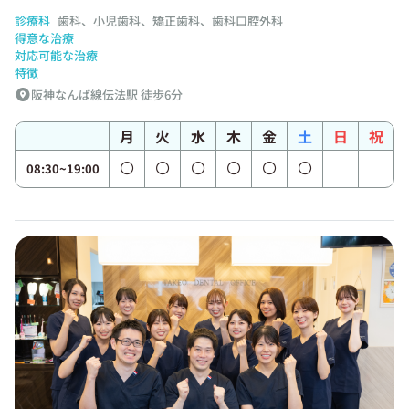
診療科
歯科、小児歯科、矯正歯科、歯科口腔外科
得意な治療
対応可能な治療
特徴
阪神なんば線伝法駅 徒歩6分
月
火
水
木
金
土
日
祝
08:30~19:00