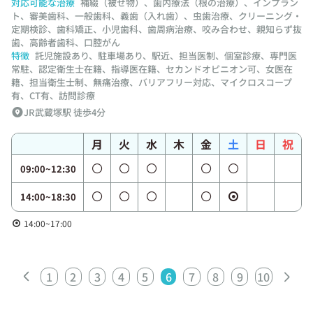
対応可能な治療
補綴（被せ物）、歯内療法（根の治療）、インプラン
ト、審美歯科、一般歯科、義歯（入れ歯）、虫歯治療、クリーニング・
定期検診、歯科矯正、小児歯科、歯周病治療、咬み合わせ、親知らず抜
歯、高齢者歯科、口腔がん
特徴
託児施設あり、駐車場あり、駅近、担当医制、個室診療、専門医
常駐、認定衛生士在籍、指導医在籍、セカンドオピニオン可、女医在
籍、担当衛生士制、無痛治療、バリアフリー対応、マイクロスコープ
有、CT有、訪問診療
JR武蔵塚駅 徒歩4分
月
火
水
木
金
土
日
祝
09:00~12:30
14:00~18:30
14:00~17:00
1
2
3
4
5
6
7
8
9
10