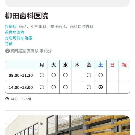
柳田歯科医院
診療科
歯科、小児歯科、矯正歯科、歯科口腔外科
得意な治療
対応可能な治療
特徴
真岡鐵道 真岡駅 車10分
月
火
水
木
金
土
日
祝
09:00~11:30
14:00~18:00
14:00~17:20