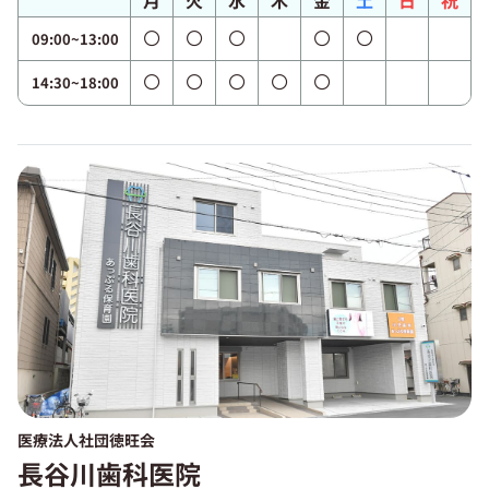
月
火
水
木
金
土
日
祝
09:00~13:00
14:30~18:00
医療法人社団徳旺会
長谷川歯科医院