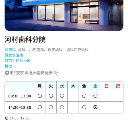
河村歯科分院
診療科
歯科、小児歯科、矯正歯科、歯科口腔外科
得意な治療
対応可能な治療
特徴
東武野田線 北大宮駅 徒歩9分
月
火
水
木
金
土
日
祝
09:30~13:00
14:30~18:30
14:30~17:30