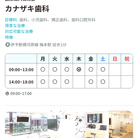
カナザキ歯科
診療科
歯科、小児歯科、矯正歯科、歯科口腔外科
得意な治療
対応可能な治療
特徴
伊予鉄横河原線 梅本駅 徒歩1分
月
火
水
木
金
土
日
祝
09:00~13:00
14:00~18:00
09:00~17:00