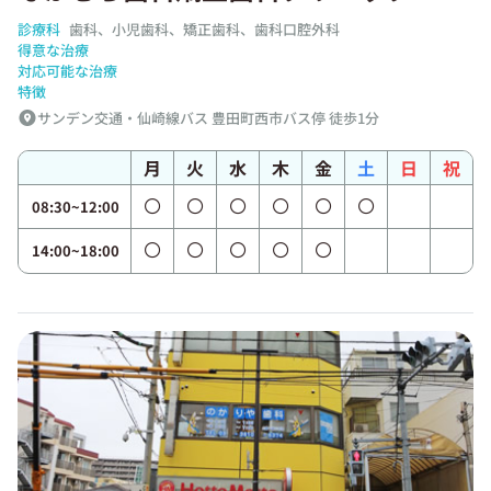
診療科
歯科、小児歯科、矯正歯科、歯科口腔外科
得意な治療
対応可能な治療
特徴
サンデン交通・仙崎線バス 豊田町西市バス停 徒歩1分
月
火
水
木
金
土
日
祝
08:30~12:00
14:00~18:00