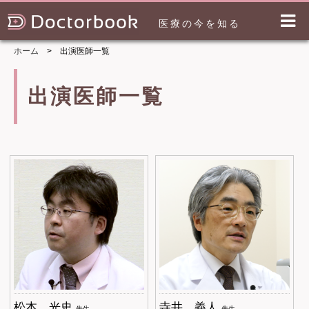
医療の今を知る
ホーム
出演医師一覧
出演医師一覧
松本 光史
寺井 義人
先生
先生