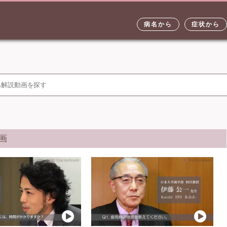
病名から
症状から
画