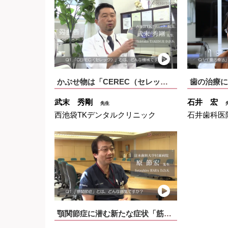
かぶせ物は「CEREC（セレック）」で制作、60分で終...
武末 秀剛
石井 宏
先生
西池袋TKデンタルクリニック
石井歯科医
顎関節症に潜む新たな症状「筋膜痛」