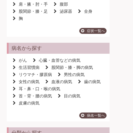
肩・腋・肘・手
腹部
股関節・膝・足
泌尿器
全身
胸
症状一覧へ
病名から探す
がん
心臓・血管などの病気
生活習慣病
股関節・膝・脚の病気
リウマチ・膠原病
男性の病気
女性の病気
血液の病気
歯の病気
耳・鼻・口・喉の病気
首・背・腰の病気
目の病気
皮膚の病気
病名一覧へ
分類から探す