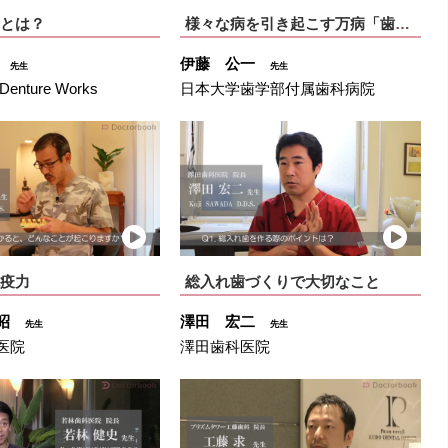
とは？
様々な病を引き起こす万病「歯周病」
一
伊藤 公一
先生
先生
Denture Works
日本大学歯学部付属歯科病院
疫力
総入れ歯づくりで大切なこと
嘉昭
澤田 宏二
先生
先生
医院
澤田歯科医院