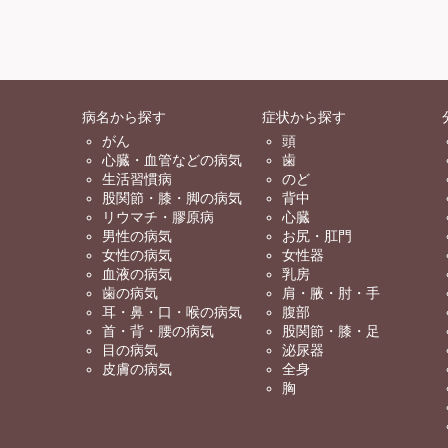
病名から探す
症状から探す
がん
頭
心臓・血管などの病気
歯
生活習慣病
のど
股関節・膝・脚の病気
背中
リウマチ・膠原病
心臓
男性の病気
お尻・肛門
女性の病気
女性器
血液の病気
乳房
歯の病気
肩・腋・肘・手
耳・鼻・口・喉の病気
腹部
首・背・腰の病気
股関節・膝・足
目の病気
泌尿器
皮膚の病気
全身
胸