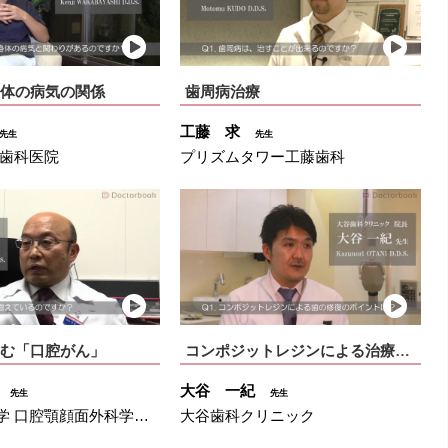
体の病気の関係
歯周病治療
工藤 求
先生
先生
林歯科医院
プリズムタワー工藤歯科
む「口腔がん」
コンポジットレジンによる治療のポイントとは
彦
大谷 一紀
先生
先生
東京歯科大学 口腔顎顔面外科学講座
大谷歯科クリニック