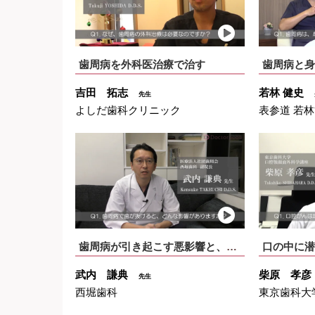
歯周病を外科医治療で治す
歯周病と身
吉田 拓志
若林 健史
先生
よしだ歯科クリニック
表参道 若
歯周病が引き起こす悪影響と、日頃のケア
口の中に潜
武内 謙典
柴原 孝
先生
西堀歯科