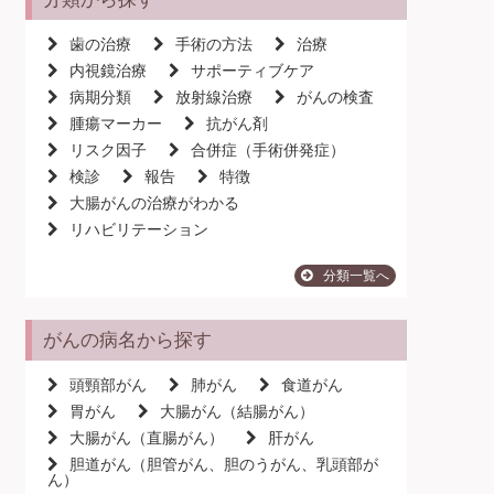
歯の治療
手術の方法
治療
内視鏡治療
サポーティブケア
病期分類
放射線治療
がんの検査
腫瘍マーカー
抗がん剤
リスク因子
合併症（手術併発症）
検診
報告
特徴
大腸がんの治療がわかる
リハビリテーション
分類一覧へ
がんの病名から探す
頭頸部がん
肺がん
食道がん
胃がん
大腸がん（結腸がん）
大腸がん（直腸がん）
肝がん
胆道がん（胆管がん、胆のうがん、乳頭部が
ん）