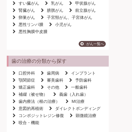
すい臓がん
乳がん
甲状腺がん
腎臓がん
膀胱がん
前立腺がん
卵巣がん
子宮頸がん、子宮体がん
悪性リンパ腫
小児がん
悪性胸膜中皮腫
がん一覧へ
歯の治療の分類から探す
口腔外科
歯周病
インプラント
顎関節症
審美歯科
予防歯科
矯正歯科
その他
一般歯科
補綴（被せ物）
義歯（入れ歯）
歯内療法（根の治療）
MI治療
意図的再植術
ダイレクトボンディング
コンポジットレジン修復
顕微鏡治療
咬合・機能