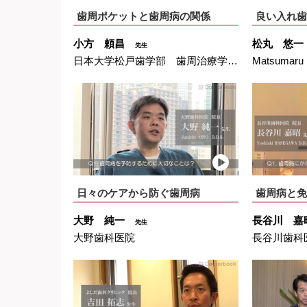
歯周ポケットと歯周病の関係
良い入れ歯
小方 頼昌
松丸 悠
先生
日本大学松戸歯学部 歯周治療学講座
Matsumaru 
日々のケアから防ぐ歯周病
歯周病と免
大野 純一
長谷川 
先生
大野歯科医院
長谷川歯科