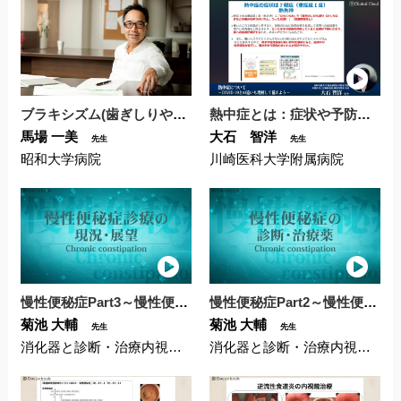
ブラキシズム(歯ぎしりやくいしばり)に悩むあなたへ：大...
熱中症とは：症状や予防、COVID-19との違いを解説
馬場 一美
大石 智洋
先生
先生
昭和大学病院
川崎医科大学附属病院
慢性便秘症Part3～慢性便秘症の現在の状況と展望～
慢性便秘症Part2～慢性便秘症の診断・治療薬～
菊池 大輔
菊池 大輔
先生
先生
消化器と診断・治療内視鏡クリニック
消化器と診断・治療内視鏡クリニック