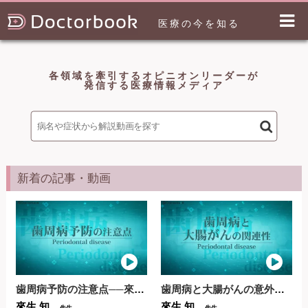
医療の今を知る
各領域を牽引するオピニオンリーダーが
発信する医療情報メディア
新着の記事・動画
歯周病予防の注意点──來生先生に聞く、口腔ケアが全身の...
歯周病と大腸がんの意外な関係性とは？──來生先生に聞く...
來生 知
來生 知
先生
先生