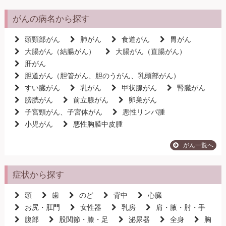
がんの病名から探す
頭頸部がん
肺がん
食道がん
胃がん
大腸がん（結腸がん）
大腸がん（直腸がん）
肝がん
胆道がん（胆管がん、胆のうがん、乳頭部がん）
すい臓がん
乳がん
甲状腺がん
腎臓がん
膀胱がん
前立腺がん
卵巣がん
子宮頸がん、子宮体がん
悪性リンパ腫
小児がん
悪性胸膜中皮腫
がん一覧へ
症状から探す
頭
歯
のど
背中
心臓
お尻・肛門
女性器
乳房
肩・腋・肘・手
腹部
股関節・膝・足
泌尿器
全身
胸