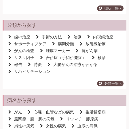
症状一覧へ
分類から探す
歯の治療
手術の方法
治療
内視鏡治療
サポーティブケア
病期分類
放射線治療
がんの検査
腫瘍マーカー
抗がん剤
リスク因子
合併症（手術併発症）
検診
報告
特徴
大腸がんの治療がわかる
リハビリテーション
分類一覧へ
病名から探す
がん
心臓・血管などの病気
生活習慣病
股関節・膝・脚の病気
リウマチ・膠原病
男性の病気
女性の病気
血液の病気