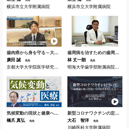
横浜市立大学附属病院
横浜市立大学附属病院
歯周病を治すための歯周外科治療の基本とポイント〜大学教...
歯肉癌から身を守る～大学教授に聞く治療法や予防、クリニ...
林 丈一朗
廣田 誠
先生
先生
明海大学歯学部附属病院歯周病学分野
京都大学大学院医学研究科・医学部
気候変動の現状と健康への影響は？対策の具体例を紹介
新型コロナワクチンの定期接種とワクチンの内容について
橋爪 真弘
大石 智洋
先生
先生
川崎医科大学附属病院