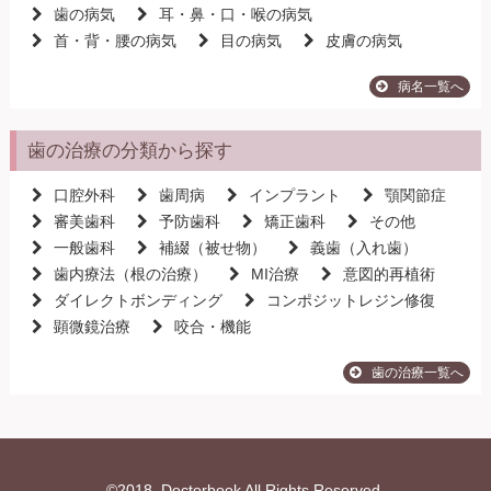
歯の病気
耳・鼻・口・喉の病気
首・背・腰の病気
目の病気
皮膚の病気
病名一覧へ
歯の治療の分類から探す
口腔外科
歯周病
インプラント
顎関節症
審美歯科
予防歯科
矯正歯科
その他
一般歯科
補綴（被せ物）
義歯（入れ歯）
歯内療法（根の治療）
MI治療
意図的再植術
ダイレクトボンディング
コンポジットレジン修復
顕微鏡治療
咬合・機能
歯の治療一覧へ
©2018, Doctorbook All Rights Reserved.