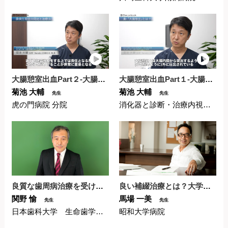
大腸憩室出血Part２-大腸憩室出血の治療法について-
大腸憩室出血Part１-大腸憩室出血について-
菊池 大輔
菊池 大輔
先生
先生
虎の門病院 分院
消化器と診断・治療内視鏡クリニック
良質な歯周病治療を受けるため〜大学准教授に聞く歯医者の...
良い補綴治療とは？大学教授に聞く歯医者の選び方
関野 愉
馬場 一美
先生
先生
日本歯科大学 生命歯学部歯周病学講座
昭和大学病院